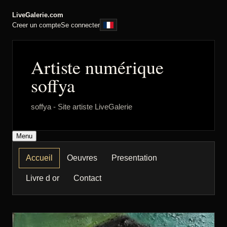
LiveGalerie.com
Creer un compte
Se connecter
Artiste numérique
soffya
soffya - Site artiste LiveGalerie
Menu
Accueil
Oeuvres
Presentation
Livre d or
Contact